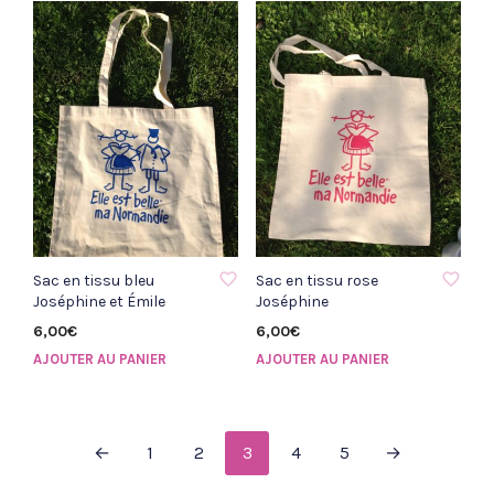
AJOUTER À LA LISTE D'ENVIE
AJOUTER À LA LISTE D'ENVIE
Sac en tissu bleu
Sac en tissu rose
Joséphine et Émile
Joséphine
6,00
€
6,00
€
AJOUTER AU PANIER
AJOUTER AU PANIER
←
1
2
3
4
5
→