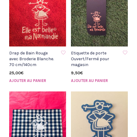
AJOUTER À LA LISTE D'ENVIE
AJOUTER À LA LISTE D'ENVIE
Drap de Bain Rouge
Etiquette de porte
avec Broderie Blanche.
Ouvert/Fermé pour
70 cm/140cm
magasin
25,00
€
9,50
€
AJOUTER AU PANIER
AJOUTER AU PANIER