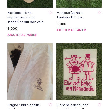
AJOUTER À LA LISTE D'ENVIE
AJOUTER À LA LISTE D'ENVIE
Manique crème
Manique fuchsia
impression rouge
Broderie Blanche
Joséphine sur son vélo
9,00
€
9,00
€
AJOUTER AU PANIER
AJOUTER AU PANIER
AJOUTER À LA LISTE D'ENVIE
AJOUTER À LA LISTE D'ENVIE
Peignoir nid d’abeille
Planche à découper