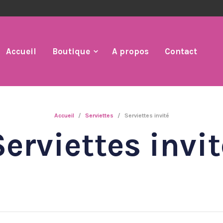
Accueil
Boutique
A propos
Contact
Accueil
/
Serviettes
/
Serviettes invité
Serviettes invit