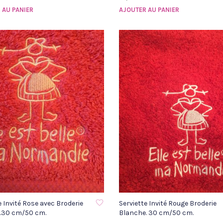
 AU PANIER
AJOUTER AU PANIER
À LA LISTE D'ENVIE
AJOUTER À LA LISTE D'ENVIE
e Invité Rose avec Broderie
Serviette Invité Rouge Broderie
.30 cm/50 cm.
Blanche. 30 cm/50 cm.