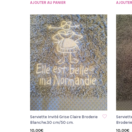
AJOUTER AU PANIER
AJOUTER
AJOUTER À LA LISTE D'ENVIE
AJOUTER 
Serviette Invité Grise Claire Broderie
Serviett
Blanche.30 cm/50 cm.
Broderi
10,00
€
10,00
€