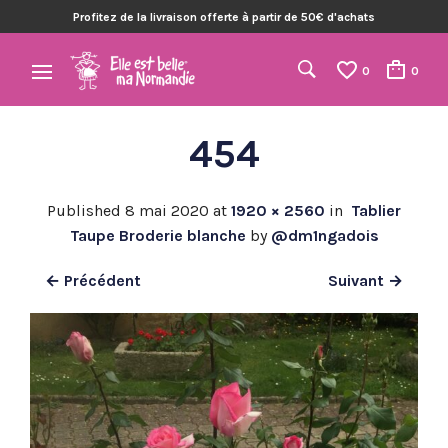
Profitez de la livraison offerte à partir de 50€ d'achats
0
0
454
Published
8 mai 2020
at
1920 × 2560
in
Tablier
Taupe Broderie blanche
by
@dm1ngadois
← Précédent
Suivant →