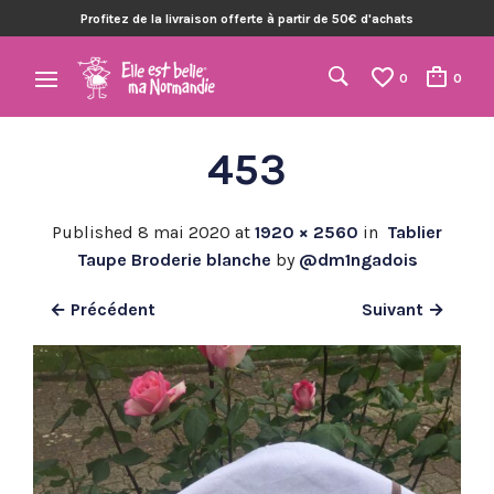
Profitez de la livraison offerte à partir de 50€ d'achats
0
0
453
Published
8 mai 2020
at
1920 × 2560
in
Tablier
Taupe Broderie blanche
by
@dm1ngadois
← Précédent
Suivant →