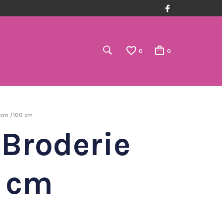
0
0
0 cm /100 cm
 Broderie
0 cm