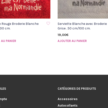
À LA LISTE D'ENVIE
AJOUTER À LA LISTE D'ENVIE
e Rouge Broderie Blanche
Serviette Blanche avec Broderie
100 cm.
Grise . 50 cm/100 cm.
19,00
€
 AU PANIER
AJOUTER AU PANIER
ILES
CATÉGORIES DE PRODUITS
mpte
Accessoires
t
Autocollants