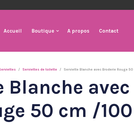
Accueil
Boutique
A propos
Contact
Serviettes
/
Serviettes de toilette
/
Serviette Blanche avec Broderie Rouge 5
e Blanche avec
ge 50 cm /10