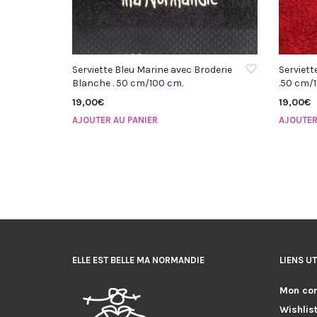
AJOUTER À LA LISTE D'ENVIE
AJOUTER 
Serviette Bleu Marine avec Broderie
Serviett
Blanche . 50 cm/100 cm.
.50 cm/
19,00
€
19,00
€
AJOUTER AU PANIER
AJOUTER
ELLE EST BELLE MA NORMANDIE
LIENS UT
Mon co
Wishlis