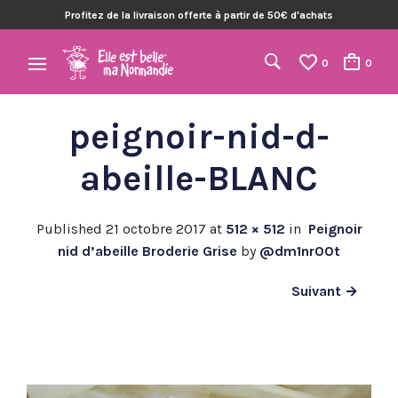
Profitez de la livraison offerte à partir de 50€ d'achats
0
0
peignoir-nid-d-
abeille-BLANC
Published
21 octobre 2017
at
512 × 512
in
Peignoir
nid d’abeille Broderie Grise
by
@dm1nr00t
Suivant →