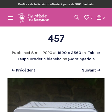
Profitez de la livraison offerte à partir de 50€ d'achats
0
0
457
Published
8 mai 2020
at
1920 × 2560
in
Tablier
Taupe Broderie blanche
by
@dm1ngadois
← Précédent
Suivant →