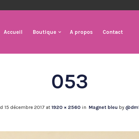
Accueil
Boutique
A propos
Contact
053
ed
15 décembre 2017
at
1920 × 2560
in
Magnet bleu
by
@dm1