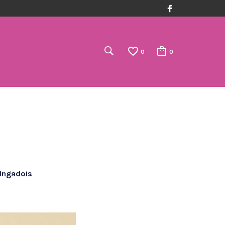
0
0
ngadois