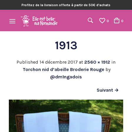
Profitez de la livraison offerte à partir de 50€ d'achats
0
0
1913
Published
14 décembre 2017
at
2560 × 1912
in
Torchon nid d’abeille Broderie Rouge
by
@dm1ngadois
Suivant →