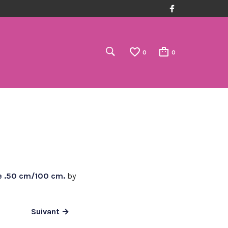
0
0
he .50 cm/100 cm.
by
Suivant →