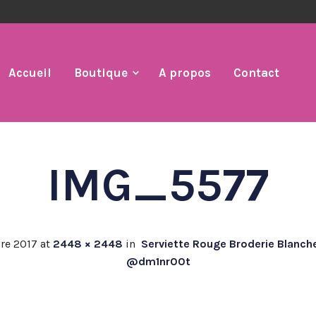
Accueil
Boutique
A propos
Contact
IMG_5577
re 2017
at
2448 × 2448
in
Serviette Rouge Broderie Blanc
@dm1nr00t