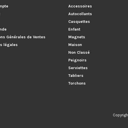
mpte
Accessoires
t
Autocollants
Casquettes
nde
Enfant
ons Générales de Ventes
Magnets
s légales
Maison
Non Classé
Peignoirs
Serviettes
Tabliers
Torchons
Copyright