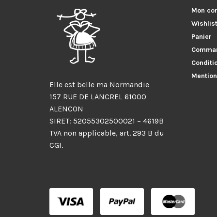
Mon co
Wishlis
Panier
Comma
Conditi
Mention
Elle est belle ma Normandie
157 RUE DE LANCREL 61000
ALENCON
SIRET: 52055302500021 – 4619B
TVA non applicable, art. 293 B du
CGI.