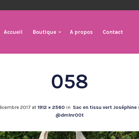
Accueil
Boutique
A propos
Contact
058
décembre 2017
at
1912 × 2560
in
Sac en tissu vert Joséphine 
@dm1nr00t