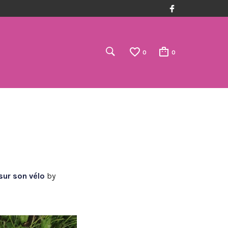
0
0
sur son vélo
by