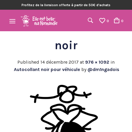
Profitez de la livraison offerte à partir de 50€ d'achats
0
0
noir
Published
14 décembre 2017
at
976 × 1092
in
Autocollant noir pour véhicule
by
@dm1ngadois