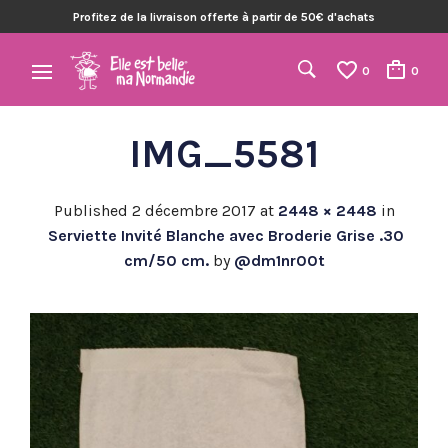
Profitez de la livraison offerte à partir de 50€ d'achats
0
0
IMG_5581
Published
2 décembre 2017
at
2448 × 2448
in
Serviette Invité Blanche avec Broderie Grise .30
cm/50 cm.
by
@dm1nr00t